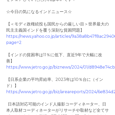
☆今日の気になるインドニュース☆
【＜モディ政権続投も国民からの厳しい目＞世界最大の
民主主義国インドを覆う深刻な貧困問題】
https://news.yahoo.co.jp/articles/9a38a8b47f8ac2
page=2
【インドの貧困率は11％に低下、直近9年で大幅に改
善】
https://www.jetro.go.jp/biznews/2024/01/d8948e74c
【日系企業の平均昇給率、2023年は10％台に（イン
ド）】
https://www.jetro.go.jp/biz/areareports/2024/6e834
日本語対応可能のインド人撮影コーディネーター、日
本人取材コーディネーターがリサーチや取材など全てサ