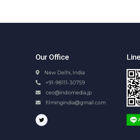
Our Office
Line
New Delhi, India
+91-98111-30759
ceo@indomedia.jp
filmingindia@gmail.com