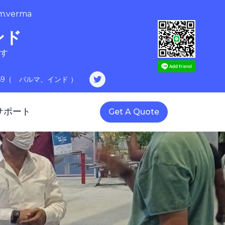
am.verma
ンド
す
30759（ バルマ、インド ）
サポート
Get A Quote