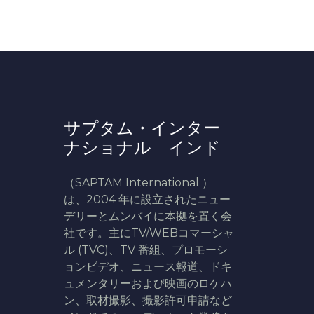
サプタム・インター
ナショナル インド
（SAPTAM International ）
は、2004 年に設立されたニュー
デリーとムンバイに本拠を置く会
社です。主にTV/WEBコマーシャ
ル (TVC)、TV 番組、プロモーシ
ョンビデオ、ニュース報道、ドキ
ュメンタリーおよび映画のロケハ
ン、取材撮影、撮影許可申請など