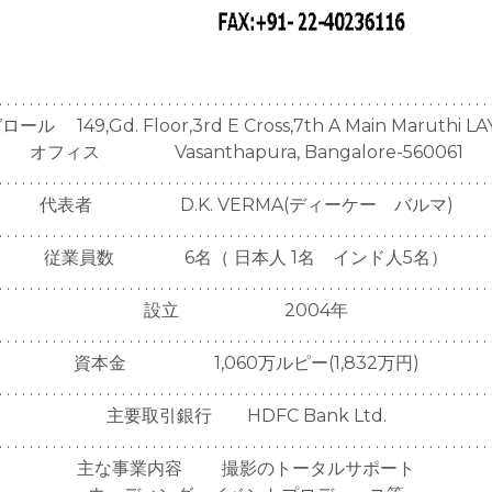
. . . . . . . . . . . . . . . . . . . . . . . . . . . . . . . . . . . . . . . . . . . . . . . . . . . . . . . . . . . . . . . . 
ル 149,Gd. Floor,3rd E Cross,7th A Main Maruthi L
オフィス Vasanthapura, Bangalore-560061
. . . . . . . . . . . . . . . . . . . . . . . . . . . . . . . . . . . . . . . . . . . . . . . . . . . . . . . . . . . . . . . . 
代表者 D.K. VERMA(ディーケー バルマ)
. . . . . . . . . . . . . . . . . . . . . . . . . . . . . . . . . . . . . . . . . . . . . . . . . . . . . . . . . . . . . . . . 
従業員数 6名（ 日本人 1名 インド人5名）
. . . . . . . . . . . . . . . . . . . . . . . . . . . . . . . . . . . . . . . . . . . . . . . . . . . . . . . . . . . . . . . . 
設立 2004年
. . . . . . . . . . . . . . . . . . . . . . . . . . . . . . . . . . . . . . . . . . . . . . . . . . . . . . . . . . . . . . . . 
資本金 1,060万ルピー(1,832万円)
. . . . . . . . . . . . . . . . . . . . . . . . . . . . . . . . . . . . . . . . . . . . . . . . . . . . . . . . . . . . . . . . 
主要取引銀行 HDFC Bank Ltd.
. . . . . . . . . . . . . . . . . . . . . . . . . . . . . . . . . . . . . . . . . . . . . . . . . . . . . . . . . . . . . . . . 
主な事業内容 撮影のトータルサポート