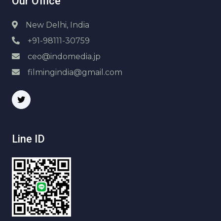
Our Office
New Delhi, India
+91-98111-30759
ceo@indomedia.jp
filmingindia@gmail.com
Line ID