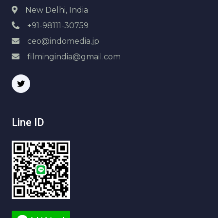
New Delhi, India
+91-98111-30759
ceo@indomedia.jp
filmingindia@gmail.com
Line ID