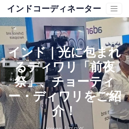
インドコーディネーター
インド｜光に包まれ
るディワリ「前夜
祭」、チョーティ
ー・ディワリをご紹
介！