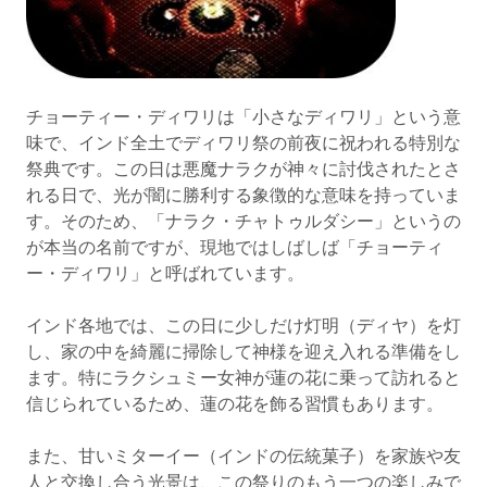
チョーティー・ディワリは「小さなディワリ」という意
味で、インド全土でディワリ祭の前夜に祝われる特別な
祭典です。この日は悪魔ナラクが神々に討伐されたとさ
れる日で、光が闇に勝利する象徴的な意味を持っていま
す。そのため、「ナラク・チャトゥルダシー」というの
が本当の名前ですが、現地ではしばしば「チョーティ
ー・ディワリ」と呼ばれています。
インド各地では、この日に少しだけ灯明（ディヤ）を灯
し、家の中を綺麗に掃除して神様を迎え入れる準備をし
ます。特にラクシュミー女神が蓮の花に乗って訪れると
信じられているため、蓮の花を飾る習慣もあります。
また、甘いミターイー（インドの伝統菓子）を家族や友
人と交換し合う光景は、この祭りのもう一つの楽しみで