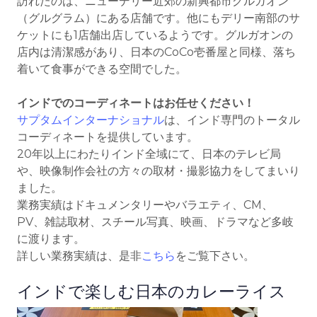
訪れたのは、ニューデリー近郊の新興都市グルガオン
（グルグラム）にある店舗です。他にもデリー南部のサ
ケットにも1店舗出店しているようです。グルガオンの
店内は清潔感があり、日本のCoCo壱番屋と同様、落ち
着いて食事ができる空間でした。
インドでのコーディネートはお任せください！
サプタムインターナショナル
は、インド専門のトータル
コーディネートを提供しています。
20年以上にわたりインド全域にて、日本のテレビ局
や、映像制作会社の方々の取材・撮影協力をしてまいり
ました。
業務実績はドキュメンタリーやバラエティ、CM、
PV、雑誌取材、スチール写真、映画、ドラマなど多岐
に渡ります。
詳しい業務実績は、是非
こちら
をご覧下さい。
インドで楽しむ日本のカレーライス