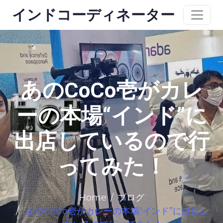
インドコーディネーター
あのCoCo壱がカレ
ーの本場“インド”に
出店しているので行
ってみた！
Home
ブログ
あのCoCo壱がカレーの本場“インド”に出店し