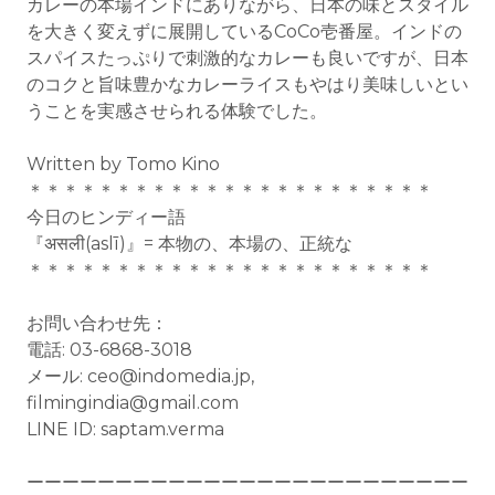
カレーの本場インドにありながら、日本の味とスタイル
を大きく変えずに展開しているCoCo壱番屋。インドの
スパイスたっぷりで刺激的なカレーも良いですが、日本
のコクと旨味豊かなカレーライスもやはり美味しいとい
うことを実感させられる体験でした。
Written by Tomo Kino
＊＊＊＊＊＊＊＊＊＊＊＊＊＊＊＊＊＊＊＊＊＊＊
今日のヒンディー語
『असली(aslī)』= 本物の、本場の、正統な
＊＊＊＊＊＊＊＊＊＊＊＊＊＊＊＊＊＊＊＊＊＊＊
お問い合わせ先：
電話: 03-6868-3018
メール: ceo@indomedia.jp,
filmingindia@gmail.com
LINE ID: saptam.verma
ーーーーーーーーーーーーーーーーーーーーーーーーー