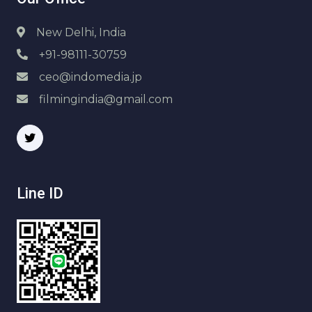
New Delhi, India
+91-98111-30759
ceo@indomedia.jp
filmingindia@gmail.com
Line ID