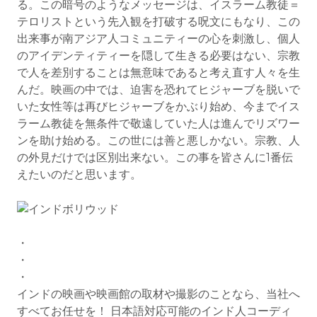
る。この暗号のようなメッセージは、イスラーム教徒＝
テロリストという先入観を打破する呪文にもなり、この
出来事が南アジア人コミュニティーの心を刺激し、個人
のアイデンティティーを隠して生きる必要はない、宗教
で人を差別することは無意味であると考え直す人々を生
んだ。映画の中では、迫害を恐れてヒジャーブを脱いで
いた女性等は再びヒジャーブをかぶり始め、今までイス
ラーム教徒を無条件で敬遠していた人は進んでリズワー
ンを助け始める。この世には善と悪しかない。宗教、人
の外見だけでは区別出来ない。この事を皆さんに1番伝
えたいのだと思います。
・
・
・
インドの映画や映画館の取材や撮影のことなら、当社へ
すべてお任せを！ 日本語対応可能のインド人コーディ