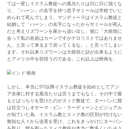
ては一変しイスラム教徒への風当たりは日に日に強くな
り、「ハーン」の名字を持つ息子サミールは学校でいじ
められて死んでしまう。マンディーラはイスラム教徒と
結婚して「ハーン」の名字になったからサミールが死ん
だと考えリズワーンを家から追い出し、彼に「大統領に
会って私の名前はカーンですがテロリストではありませ
ん。と言って来るまで戻ってくるな。」と言ってしまい
ます。それ以来リズワーンは大統領と話が出来るように
とアメリカ中を彷徨うのである。これ以上は映画を。
しかし、本当に911以降イスラム教徒を始めとしてアジ
ア全体に対する風当たりは言うまでもなく、その中で最
もとばっちりを受けたのがスィク教徒で、ターバンに髭
は目立つしオサーマ・ビン・ラーディーンとビジュアル
が似ていた為、イスラム教とスィク教の区別が付けない
無知な人々から迫害を受け、これをきっかけにターバン
を取り、髭を剃ったスィク教徒が本当に数多くいたそう