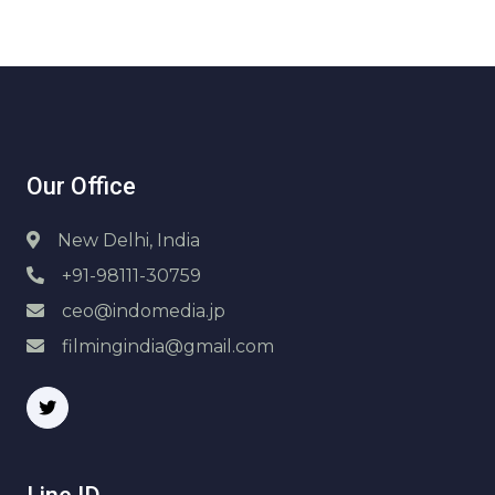
Our Office
New Delhi, India
+91-98111-30759
ceo@indomedia.jp
filmingindia@gmail.com