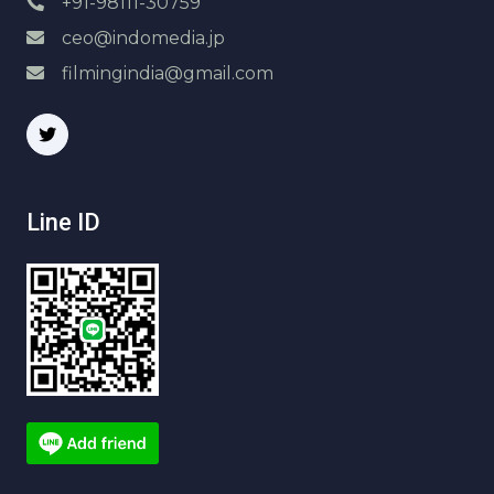
+91-98111-30759
ceo@indomedia.jp
filmingindia@gmail.com
Line ID