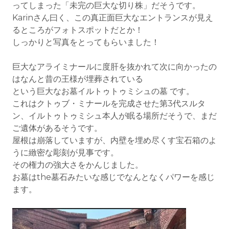
ってしまった「未完の巨大な切り株」だそうです。
Karinさん曰く、この真正面巨大なエントランスが見え
るところがフォトスポットだとか！
しっかりと写真をとってもらいました！
巨大なアライミナールに度肝を抜かれて次に向かったの
はなんと昔の王様が埋葬されている
という巨大なお墓イルトゥトゥミシュの墓 です。
これはクトゥブ・ミナールを完成させた第3代スルタ
ン、イルトゥトゥミシュ本人が眠る場所だそうで、まだ
ご遺体があるそうです。
屋根は崩落していますが、内壁を埋め尽くす宝石箱のよ
うに緻密な彫刻が見事です。
その権力の強大さをかんじました。
お墓はthe墓石みたいな感じでなんとなくパワーを感じ
ます。