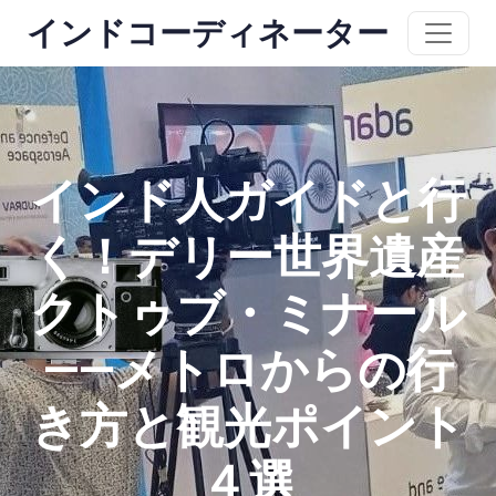
インドコーディネーター
インド人ガイドと行
く！デリー世界遺産
クトゥブ・ミナール
——メトロからの行
き方と観光ポイント
４選